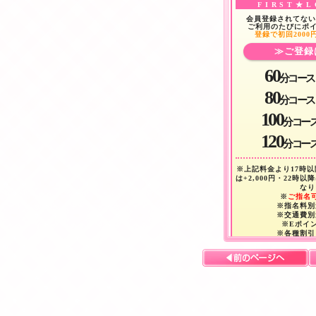
FIRST★L
会員登録されてない
ご利用のたびにポイ
登録で初回2000
≫ご登録
60
分コース
80
分コース
100
分コー
120
分コー
※上記料金より17時以降
は+2,000円・22時以
なり
※
ご指名
※指名料別途
※交通費別途
※Eポイ
※各種割引
※リピー