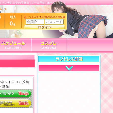
スプレ大好き女の子募集
|
メール予約
|
ホテル
|
リンク
0
名
名
 ヘブンネット口コミ投稿
ト進呈!