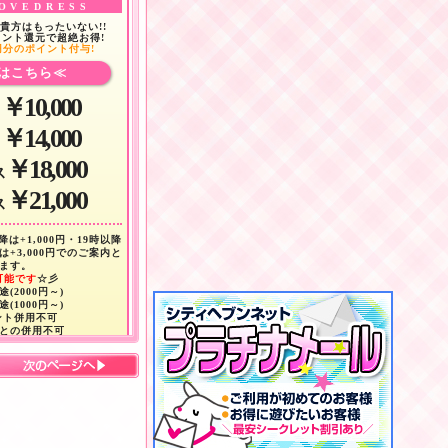
OVEDRESS
貴方はもったいない!!
ント還元で超絶お得!
円分のポイント付与!
はこちら≪
￥10,000
￥14,000
￥18,000
ス
￥21,000
ス
は+1,000円・19時以降
降は+3,000円でのご案内と
ます。
可能です
☆彡
(2000円～)
(1000円～)
ント併用不可
との併用不可
ト指名不可