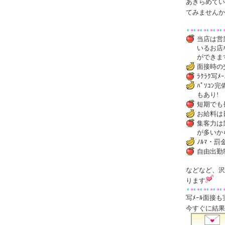
あきらめてい
てみませんか
当店は営
いるお店
ができま
面接時の
ﾗｸﾗｸ写ﾒ
ﾊﾟｿｺ
もあり!
短期でも
お給料は
集客力は業
が多いか
ﾉﾙﾏ・罰
自由出勤
などなど、沢
ります
写ﾒｰﾙ面接
今すぐに結果