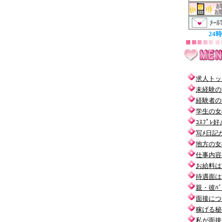
24
求人トッ
未経験の
経験者の
学生の女
ｺｽﾌﾟﾚ
写ﾒ日記
地方の女
仕事内容
お給料は
待遇面は
親・彼ﾊﾞ
面接につ
稼げる秘
私が面接