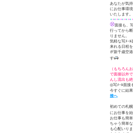
あなたが気持
にお仕事環境
いたします。
面接も、写
行ってから断
りません。
気軽な写ﾒｰ
来れる日程を
が新千歳空港
す
（もちろんお
で面接以外で
んし流出も絶
◎写ﾒｰﾙ面
今すぐに結果
接へ
初めての札幌
にお仕事を始
お仕事も簡単
ちゃう簡単な
も心配いりま