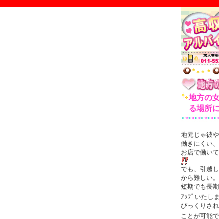
地方の
る場所
地元じゃ彼や
働きにくい、
お店で働いて
でも、引越し
から難しい。
短期でも長期
ｱｯﾌﾟいたし
びっくりされ
ことが可能で