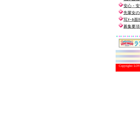
安心・安
先輩女の
写ﾒｰﾙ面
募集要項
Copyrightc 